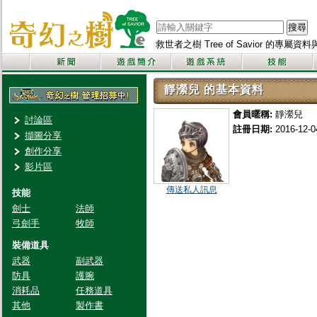
搜尋
救世者之樹 Tree of Savior 的專屬
靜瀠兒 的基本資料
會員暱稱:
靜瀠兒
討論區
註冊日期:
2016-12-0
擷圖分享
創作分享
影片區
傳送私人訊息
技能
劍士
法師
弓劍手
牧師
裝備道具
武器
副武器
防具
護腕
消耗品
任務道具
其他
製作書