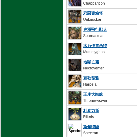
Chapparition
邪惡寶箱怪
Unknocker
史潘飛行獸人
Sparnasman
木乃伊賈西特
Mummyghast
地獄亡靈
Necroventer
夏勒琵雅
Harpeia
王座大蜘蛛
Throneweaver
利泰力斯
Riteris
斯佩特隆
Spectron