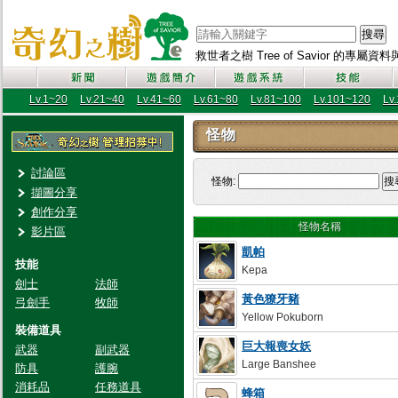
搜尋
救世者之樹 Tree of Savior 的專屬
Lv.1~20
Lv.21~40
Lv.41~60
Lv.61~80
Lv.81~100
Lv.101~120
Lv
怪物
討論區
怪物:
搜
擷圖分享
創作分享
怪物名稱
影片區
凱帕
技能
Kepa
劍士
法師
黃色獠牙豬
弓劍手
牧師
Yellow Pokuborn
裝備道具
巨大報喪女妖
武器
副武器
Large Banshee
防具
護腕
消耗品
任務道具
蜂箱