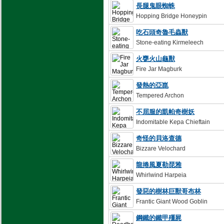
長腿鬼眼蜘蛛
Hopping Bridge Honeypin
吃石頭奇魯毛蟲獸
Stone-eating Kirmeleech
火甕火山龜獸
Fire Jar Magburk
發熱的亞崑
Tempered Archon
不屈服的凱帕奇樹妖
Indomitable Kepa Chieftain
奇怪的貝洛查德
Bizzare Velochard
龍捲風夏勒琵雅
Whirlwind Harpeia
發惡的樹林巨獸哥布林
Frantic Giant Wood Goblin
鋼鐵的鐵甲殭屍