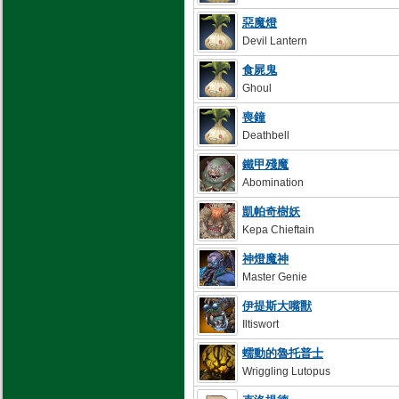
惡魔燈
Devil Lantern
食屍鬼
Ghoul
喪鐘
Deathbell
鐵甲殘魔
Abomination
凱帕奇樹妖
Kepa Chieftain
神燈魔神
Master Genie
伊提斯大嘴獸
Iltiswort
蠕動的魯托普士
Wriggling Lutopus