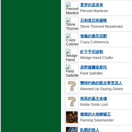
貫穿的孟堤肯
Pierced Manticen
石刺莫亞班羅喀
Stone Thorned Moyabruka
發瘋的曼陀花獸
Crazy Colimencia
釘子手切波勒
Wedge Hand Chafer
原野薩爾提斯托
Field Saltistter
變得灼熱的凱吉青苔泥人
Warmed Up Gazing Golem
崇高的墓主洛德
Noble Tomb Lord
燃燒的火焰蜥蜴王
Flaming Salamander
飢餓的狼人