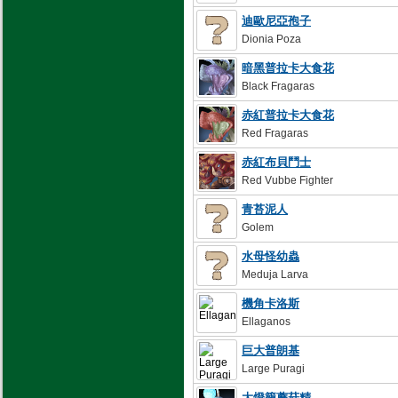
迪歐尼亞孢子
Dionia Poza
暗黑普拉卡大食花
Black Fragaras
赤紅普拉卡大食花
Red Fragaras
赤紅布貝鬥士
Red Vubbe Fighter
青苔泥人
Golem
水母怪幼蟲
Meduja Larva
機角卡洛斯
Ellaganos
巨大普朗基
Large Puragi
大燈籠蘑菇精