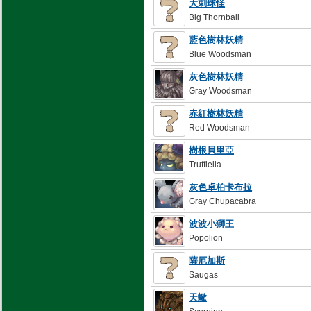
大刺球怪
Big Thornball
藍色樹林妖精
Blue Woodsman
灰色樹林妖精
Gray Woodsman
赤紅樹林妖精
Red Woodsman
樹根貝里亞
Trufflelia
灰色卓柏卡布拉
Gray Chupacabra
波波小獅王
Popolion
薩厄加斯
Saugas
天蠍