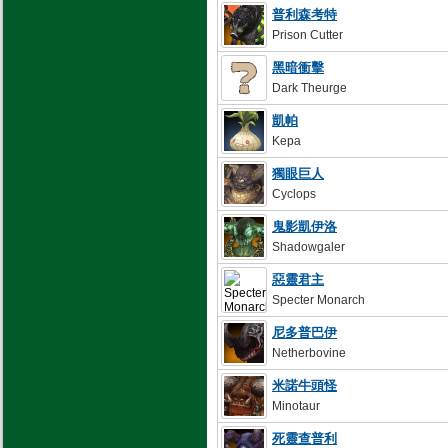
普利森考特
Prison Cutter
黑暗衝擊
Dark Theurge
凱帕
Kepa
獨眼巨人
Cyclops
鬼影凱伊洛
Shadowgaler
惡靈君主
Specter Monarch
尼多普巴伊
Netherbovine
米諾牛頭怪
Minotaur
死靈查普利