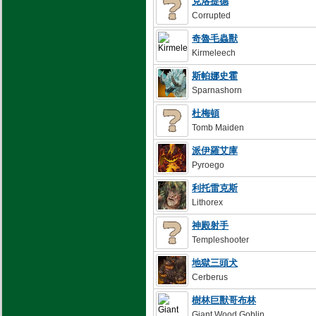
克洛提德
Corrupted
奇魯毛蟲獸
Kirmeleech
斯帕娜史霍
Sparnashorn
杜梅頓
Tomb Maiden
派伊羅艾庫
Pyroego
利托雷克斯
Lithorex
神殿射手
Templeshooter
地獄三頭犬
Cerberus
樹林巨獸哥布林
Giant Wood Goblin