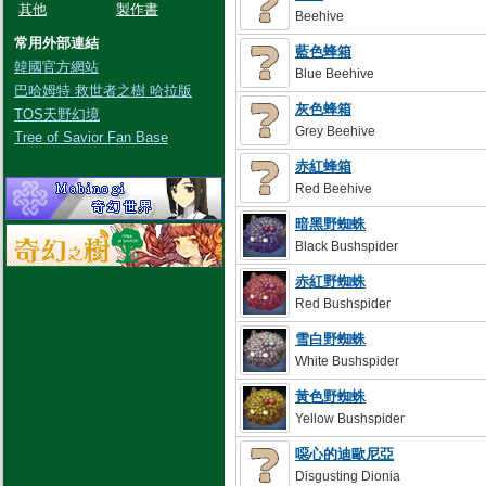
其他
製作書
Beehive
常用外部連結
藍色蜂箱
韓國官方網站
Blue Beehive
巴哈姆特 救世者之樹 哈拉版
灰色蜂箱
TOS天野幻境
Grey Beehive
Tree of Savior Fan Base
赤紅蜂箱
Red Beehive
暗黑野蜘蛛
Black Bushspider
赤紅野蜘蛛
Red Bushspider
雪白野蜘蛛
White Bushspider
黃色野蜘蛛
Yellow Bushspider
噁心的迪歐尼亞
Disgusting Dionia