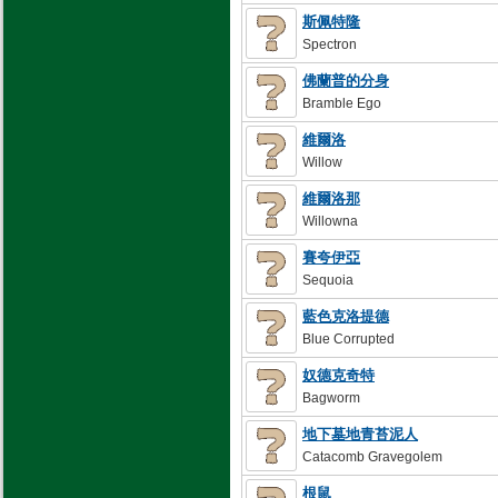
斯佩特隆
Spectron
佛蘭普的分身
Bramble Ego
維爾洛
Willow
維爾洛那
Willowna
賽夸伊亞
Sequoia
藍色克洛提德
Blue Corrupted
奴德克奇特
Bagworm
地下墓地青苔泥人
Catacomb Gravegolem
根鼠