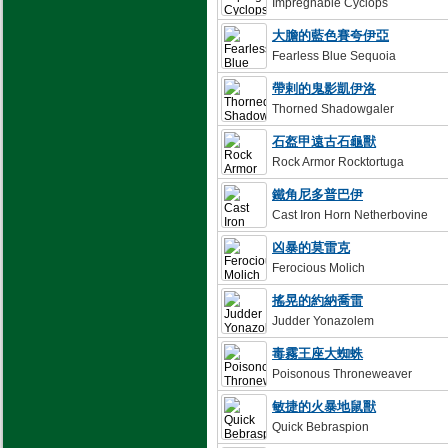
Impregnable Cyclops
大膽的藍色賽夸伊亞
Fearless Blue Sequoia
帶剌的鬼影凱伊洛
Thorned Shadowgaler
石盔甲遠古石龜獸
Rock Armor Rocktortuga
鐵角尼多普巴伊
Cast Iron Horn Netherbovine
凶暴的莫雷克
Ferocious Molich
搖晃的約納喬雷
Judder Yonazolem
毒霧王座大蜘蛛
Poisonous Throneweaver
敏捷的火暴地鼠獸
Quick Bebraspion