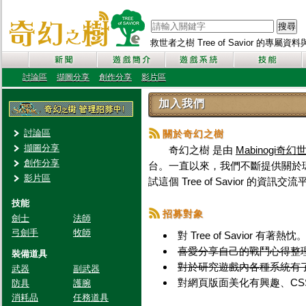
搜尋
救世者之樹 Tree of Savior 的專屬
討論區
擷圖分享
創作分享
影片區
加入我們
討論區
關於奇幻之樹
擷圖分享
奇幻之樹 是由
Mabinogi奇幻
創作分享
台。一直以來，我們不斷提供關於
影片區
試這個 Tree of Savior 
技能
招募對象
劍士
法師
弓劍手
牧師
對 Tree of Savior 有著熱忱
喜愛分享自己的戰鬥心得整
裝備道具
對於研究遊戲內各種系統有
武器
副武器
對網頁版面美化有興趣、CS
防具
護腕
消耗品
任務道具