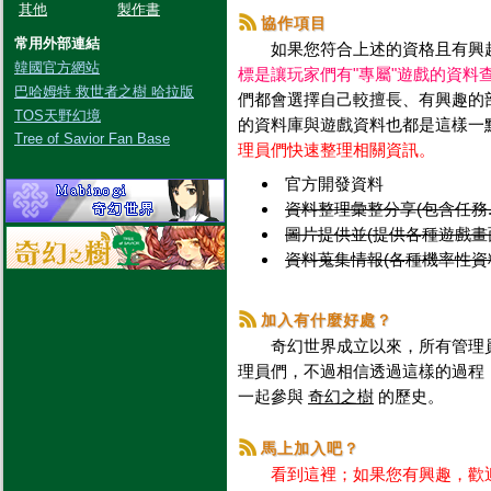
其他
製作書
協作項目
常用外部連結
如果您符合上述的資格且有興趣
韓國官方網站
標是讓玩家們有"專屬"遊戲的資料
巴哈姆特 救世者之樹 哈拉版
們都會選擇自己較擅長、有興趣的
TOS天野幻境
的資料庫與遊戲資料也都是這樣一
Tree of Savior Fan Base
理員們快速整理相關資訊。
官方開發資料
資料整理彙整分享(包含任務.
圖片提供並(提供各種遊戲畫
資料蒐集情報(各種機率性資
加入有什麼好處？
奇幻世界成立以來，所有管理員
理員們，不過相信透過這樣的過程
一起參與
奇幻之樹
的歷史。
馬上加入吧？
看到這裡；如果您有興趣，歡