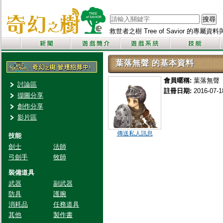
搜尋
救世者之樹 Tree of Savior 的專屬
葉落無聲 的基本資料
會員暱稱:
葉落無聲
討論區
註冊日期:
2016-07-1
擷圖分享
創作分享
影片區
傳送私人訊息
技能
劍士
法師
弓劍手
牧師
裝備道具
武器
副武器
防具
護腕
消耗品
任務道具
其他
製作書