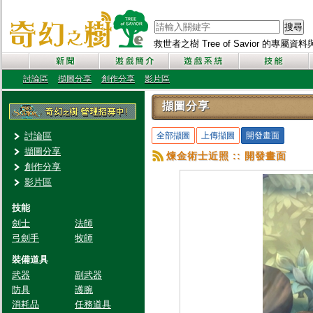
搜尋
救世者之樹 Tree of Savior 的專屬
討論區
擷圖分享
創作分享
影片區
擷圖分享
討論區
全部擷圖
上傳擷圖
開發畫面
擷圖分享
煉金術士近照 :: 開發畫面
創作分享
影片區
技能
劍士
法師
弓劍手
牧師
裝備道具
武器
副武器
防具
護腕
消耗品
任務道具