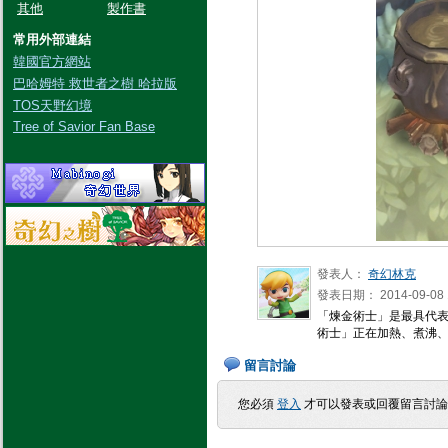
其他
製作書
常用外部連結
韓國官方網站
巴哈姆特 救世者之樹 哈拉版
TOS天野幻境
Tree of Savior Fan Base
發表人：
奇幻林克
發表日期：
2014-09-08 
「煉金術士」是最具代
術士」正在加熱、煮沸
留言討論
您必須
登入
才可以發表或回覆留言討論