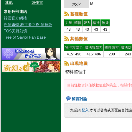
其他
製作書
M
大小:
常用外部連結
基礎數值
韓國官方網站
力量
體質
智力
精神
敏捷
巴哈姆特 救世者之樹 哈拉版
43
43
43
43
43
TOS天野幻境
Tree of Savior Fan Base
其他數值
物理攻擊力
魔法攻擊力
物理防禦
魔法防
415~496
415~496
200
243
出現地圖
資料整理中
目前怪物資訊僅以數值查詢為主，相關掉
留言討論
您必須
登入
才可以發表或回覆留言討論