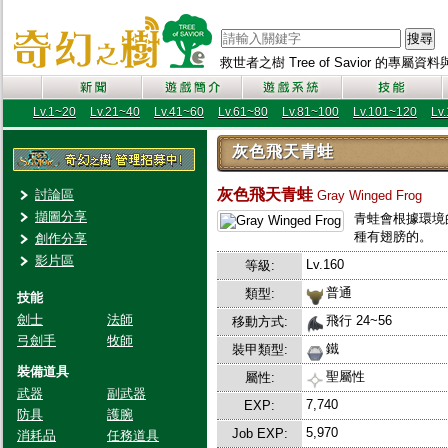
搜尋
救世者之樹 Tree of Savior 的專屬
Lv.1~20
Lv.21~40
Lv.41~60
Lv.61~80
Lv.81~100
Lv.101~120
Lv
灰色飛天青蛙
灰色飛天青蛙
討論區
Gray Winged Frog
擷圖分享
青蛙會根據環境
種有翅膀的。
創作分享
影片區
Lv.160
等級:
普通
類型:
技能
劍士
法師
飛行 24~56
移動方式:
弓劍手
牧師
鐵
裝甲類型:
裝備道具
聖屬性
屬性:
武器
副武器
7,740
EXP:
防具
護腕
5,970
Job EXP:
消耗品
任務道具