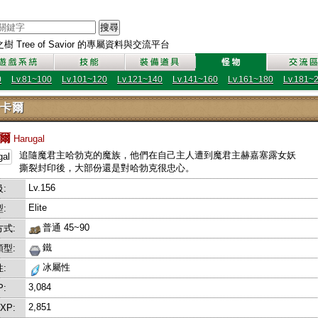
搜尋
 Tree of Savior 的專屬資料與交流平台
0
Lv.81~100
Lv.101~120
Lv.121~140
Lv.141~160
Lv.161~180
Lv.181~
卡爾
卡爾
Harugal
追隨魔君主哈勃克的魔族，他們在自己主人遭到魔君主赫嘉塞露女妖
撕裂封印後，大部份還是對哈勃克很忠心。
Lv.156
:
Elite
:
普通 45~90
式:
鐵
型:
冰屬性
:
3,084
P:
2,851
EXP: