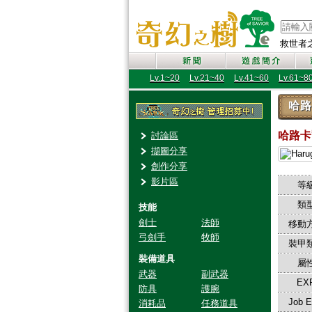
救世者之樹
Lv.1~20
Lv.21~40
Lv.41~60
Lv.61~8
哈路
哈路
討論區
擷圖分享
創作分享
影片區
等級
類型
技能
劍士
法師
移動方
弓劍手
牧師
裝甲類
裝備道具
屬性
武器
副武器
EX
防具
護腕
Job 
消耗品
任務道具