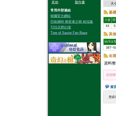
其他
製作書
大小
常用外部連結
基
韓國官方網站
力量
體
巴哈姆特 救世者之樹 哈拉版
43
5
TOS天野幻境
Tree of Savior Fan Base
其
物理攻
387~5
出
資料整
目前怪
留
您必