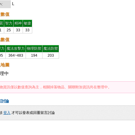
L
:
礎數值
質
智力
精神
敏捷
1
25
33
33
他數值
擊力
魔法攻擊力
物理防禦
魔法防禦
05
364~483
194
203
現地圖
理中
物資訊僅以數值查詢為主，相關掉落物品、關聯附加資訊尚在整理中。
言討論
須
登入
才可以發表或回覆留言討論