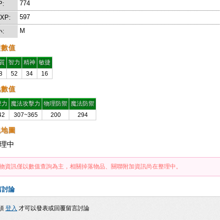
774
P:
597
EXP:
M
:
礎數值
質
智力
精神
敏捷
8
52
34
16
他數值
擊力
魔法攻擊力
物理防禦
魔法防禦
42
307~365
200
294
現地圖
理中
物資訊僅以數值查詢為主，相關掉落物品、關聯附加資訊尚在整理中。
言討論
須
登入
才可以發表或回覆留言討論