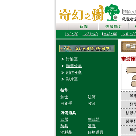
救世者之樹
Lv.1~20
Lv.21~40
Lv.41~60
Lv.61~8
奎波
奎波爾
討論區
擷圖分享
創作分享
影片區
技能
等級
劍士
法師
弓劍手
牧師
類型
裝備道具
移動方
武器
副武器
裝甲類
防具
護腕
屬性
消耗品
任務道具