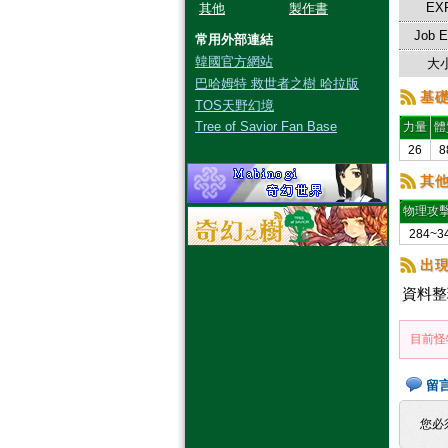
EX
其他
製作書
Job 
常用外部連結
韓國官方網站
大小
巴哈姆特 救世者之樹 哈拉版
基
TOS天野幻境
Tree of Savior Fan Base
力量
體
26
8
其
物理攻
284~3
出
資料整
目前怪
留
您必