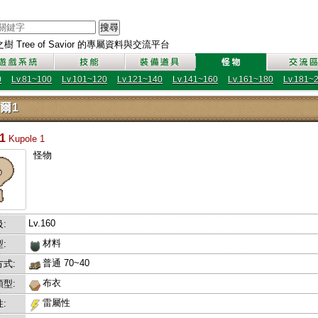
搜尋
 Tree of Savior 的專屬資料與交流平台
0
Lv.81~100
Lv.101~120
Lv.121~140
Lv.141~160
Lv.161~180
Lv.181~
爾1
1
Kupole 1
怪物
Lv.160
:
材料
:
普通 70~40
式:
布衣
型:
雷屬性
: