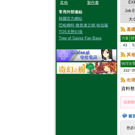
EX
其他
製作書
Job 
常用外部連結
韓國官方網站
大小
巴哈姆特 救世者之樹 哈拉版
基
TOS天野幻境
Tree of Savior Fan Base
力量
體
43
5
其
物理攻
332~3
出
資料整
目前怪
留
您必