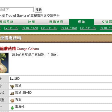
搜尋
 Tree of Savior 的專屬資料與交流平台
0
Lv.81~100
Lv.101~120
Lv.121~140
Lv.141~160
Lv.161~180
Lv.181~
燈籠蘑菇精
燈籠蘑菇精
Orange Gribaru
頭上的根莖是用來偵測、引誘的。
Lv.160
:
普通
:
普通 25~50
式:
布衣
型:
毒屬性
: