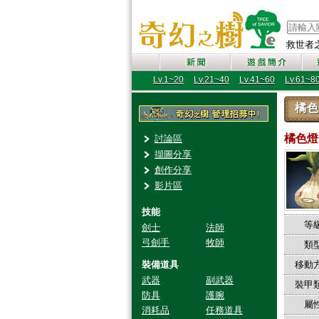
救世者之樹
Lv.1~20
Lv.21~40
Lv.41~60
Lv.61~8
橘色
橘色
討論區
擷圖分享
創作分享
影片區
技能
等級
劍士
法師
弓劍手
牧師
類型
裝備道具
移動方
武器
副武器
裝甲類
防具
護腕
屬性
消耗品
任務道具