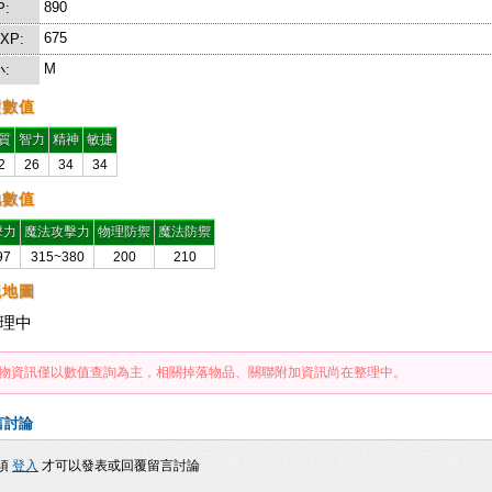
890
P:
675
EXP:
M
:
礎數值
質
智力
精神
敏捷
2
26
34
34
他數值
擊力
魔法攻擊力
物理防禦
魔法防禦
97
315~380
200
210
現地圖
理中
物資訊僅以數值查詢為主，相關掉落物品、關聯附加資訊尚在整理中。
言討論
須
登入
才可以發表或回覆留言討論