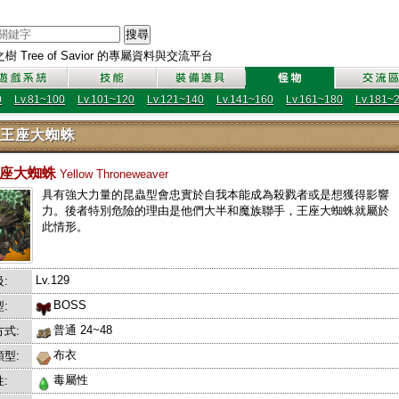
搜尋
 Tree of Savior 的專屬資料與交流平台
0
Lv.81~100
Lv.101~120
Lv.121~140
Lv.141~160
Lv.161~180
Lv.181~
王座大蜘蛛
王座大蜘蛛
Yellow Throneweaver
具有強大力量的昆蟲型會忠實於自我本能成為殺戮者或是想獲得影響
力。後者特別危險的理由是他們大半和魔族聯手，王座大蜘蛛就屬於
此情形。
Lv.129
:
BOSS
:
普通 24~48
式:
布衣
型:
毒屬性
: