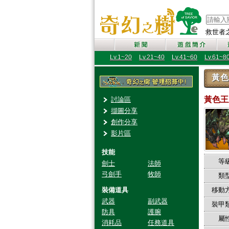
救世者之樹
Lv.1~20
Lv.21~40
Lv.41~60
Lv.61~8
黃色
黃色
討論區
擷圖分享
創作分享
影片區
技能
等級
劍士
法師
弓劍手
牧師
類型
裝備道具
移動方
武器
副武器
裝甲類
防具
護腕
屬性
消耗品
任務道具