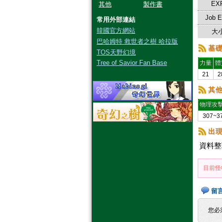
EX
其他
製作書
Job 
常用外部連結
韓國官方網站
大小
巴哈姆特 救世者之樹 哈拉版
基
TOS天野幻境
Tree of Savior Fan Base
力量
體
21
2
其
物理攻
307~3
出
資料整
目前怪
留
您必