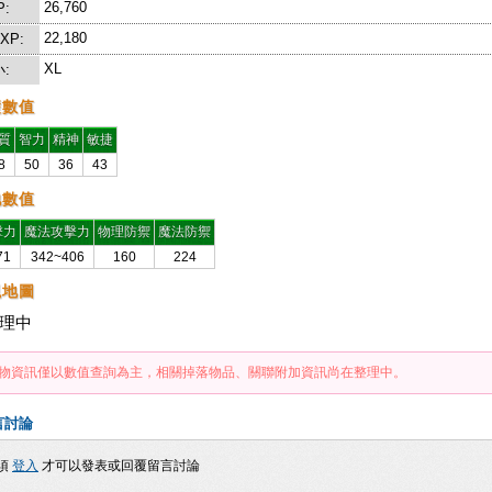
26,760
P:
22,180
EXP:
XL
:
礎數值
質
智力
精神
敏捷
8
50
36
43
他數值
擊力
魔法攻擊力
物理防禦
魔法防禦
71
342~406
160
224
現地圖
理中
物資訊僅以數值查詢為主，相關掉落物品、關聯附加資訊尚在整理中。
言討論
須
登入
才可以發表或回覆留言討論