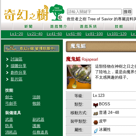
搜尋
救世者之樹 Tree of Savior 的專屬
Lv.1~20
Lv.21~40
Lv.41~60
Lv.61~80
Lv.81~100
Lv.101~120
Lv
魔鬼鰩
魔鬼鰩
討論區
Rajapearl
擷圖分享
這類怪物在神樹之日之
了陸地上，還是由魔界
創作分享
不太感興趣的樣子。
影片區
技能
Lv.123
等級:
劍士
法師
弓劍手
牧師
BOSS
類型:
普通 24~48
裝備道具
移動方式:
武器
副武器
皮甲
裝甲類型:
防具
護腕
冰屬性
屬性:
消耗品
任務道具