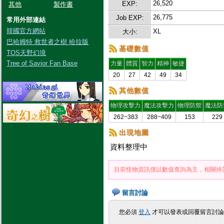
26,520
EXP:
其他
製作書
26,775
Job EXP:
常用外部連結
韓國官方網站
XL
大小:
巴哈姆特 救世者之樹 哈拉版
基礎數值
TOS天野幻境
Tree of Savior Fan Base
力量
體質
智力
精神
敏捷
20
27
42
49
34
其他數值
物理攻擊力
魔法攻擊力
物理防禦
魔法防
262~383
288~409
153
229
出現地圖
資料整理中
目前怪物資訊僅以數值查詢為主，相關掉
留言討論
您必須
登入
才可以發表或回覆留言討論