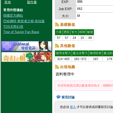
886
EXP:
其他
製作書
661
Job EXP:
常用外部連結
韓國官方網站
M
大小:
巴哈姆特 救世者之樹 哈拉版
基礎數值
TOS天野幻境
Tree of Savior Fan Base
力量
體質
智力
精神
敏捷
57
57
24
15
49
其他數值
物理攻擊力
魔法攻擊力
物理防禦
魔法防
314~405
281~372
187
179
出現地圖
資料整理中
目前怪物資訊僅以數值查詢為主，相關掉
留言討論
您必須
登入
才可以發表或回覆留言討論