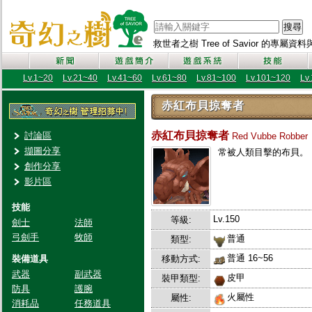
搜尋
救世者之樹 Tree of Savior 的專屬
Lv.1~20
Lv.21~40
Lv.41~60
Lv.61~80
Lv.81~100
Lv.101~120
Lv
赤紅布貝掠奪者
赤紅布貝掠奪者
討論區
Red Vubbe Robber
擷圖分享
常被人類目擊的布貝。
創作分享
影片區
技能
Lv.150
等級:
劍士
法師
弓劍手
牧師
普通
類型:
普通 16~56
裝備道具
移動方式:
武器
副武器
皮甲
裝甲類型:
防具
護腕
火屬性
屬性:
消耗品
任務道具