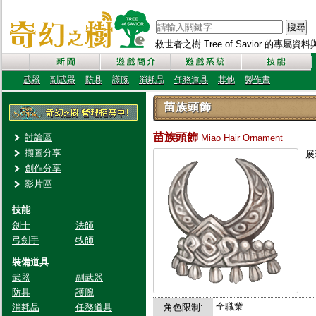
搜尋
救世者之樹 Tree of Savior 的專屬
武器
副武器
防具
護腕
消耗品
任務道具
其他
製作書
苗族頭飾
苗族頭飾
討論區
Miao Hair Ornament
擷圖分享
展
創作分享
影片區
技能
劍士
法師
弓劍手
牧師
裝備道具
武器
副武器
防具
護腕
全職業
消耗品
任務道具
角色限制: