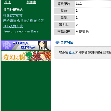
其他
製作書
Lv.1
等級限制:
常用外部連結
1
星數:
韓國官方網站
1
重量:
巴哈姆特 救世者之樹 哈拉版
5
潛力點:
TOS天野幻境
Tree of Savior Fan Base
可以交易
交易狀態:
留言討論
您必須
登入
才可以發表或回覆留言討論