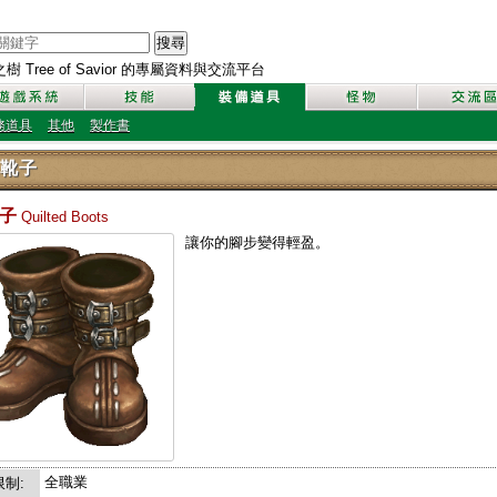
搜尋
 Tree of Savior 的專屬資料與交流平台
務道具
其他
製作書
靴子
靴子
Quilted Boots
讓你的腳步變得輕盈。
全職業
制: