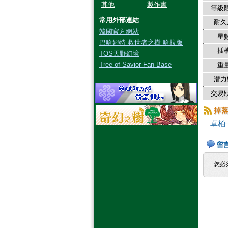
其他
製作書
等級限
常用外部連結
耐久
韓國官方網站
星數
巴哈姆特 救世者之樹 哈拉版
插槽
TOS天野幻境
Tree of Savior Fan Base
重量
潛力
交易狀
掉
卓柏
留
您必