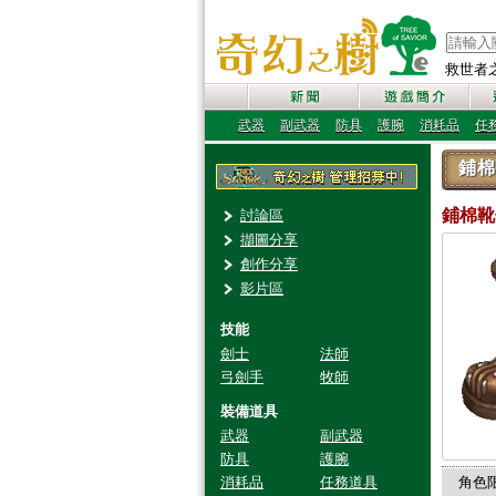
救世者之樹
武器
副武器
防具
護腕
消耗品
任
鋪棉
鋪棉
討論區
擷圖分享
創作分享
影片區
技能
劍士
法師
弓劍手
牧師
裝備道具
武器
副武器
防具
護腕
消耗品
任務道具
角色限