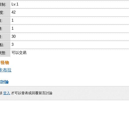
Lv.1
制:
42
度:
1
:
1
:
30
:
3
點:
可以交易
態:
落怪物
卡布拉
言討論
須
登入
才可以發表或回覆留言討論