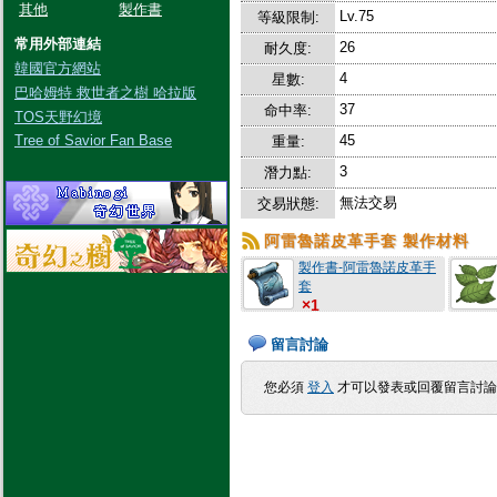
其他
製作書
Lv.75
等級限制:
常用外部連結
26
耐久度:
韓國官方網站
4
星數:
巴哈姆特 救世者之樹 哈拉版
37
命中率:
TOS天野幻境
Tree of Savior Fan Base
45
重量:
3
潛力點:
無法交易
交易狀態:
阿雷魯諾皮革手套 製作材料
製作書-阿雷魯諾皮革手
套
×1
留言討論
您必須
登入
才可以發表或回覆留言討論