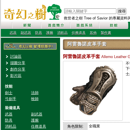
搜尋
救世者之樹 Tree of Savior 的專屬
武器
副武器
防具
護腕
消耗品
任務道具
其他
製作書
阿雷魯諾皮革手套
阿雷魯諾皮革手套
討論區
Allerno Leather 
擷圖分享
不
下
創作分享
士
影片區
技能
劍士
法師
弓劍手
牧師
裝備道具
武器
副武器
防具
護腕
全職業
消耗品
任務道具
角色限制: