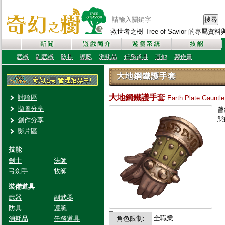
搜尋
救世者之樹 Tree of Savior 的專屬
武器
副武器
防具
護腕
消耗品
任務道具
其他
製作書
大地鋼鐵護手套
大地鋼鐵護手套
討論區
Earth Plate Gauntle
擷圖分享
曾
態
創作分享
影片區
技能
劍士
法師
弓劍手
牧師
裝備道具
武器
副武器
防具
護腕
全職業
消耗品
任務道具
角色限制: