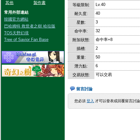
其他
製作書
Lv.40
等級限制:
常用外部連結
40
耐久度:
韓國官方網站
3
星數:
巴哈姆特 救世者之樹 哈拉版
32
命中率:
TOS天野幻境
Tree of Savior Fan Base
命中率+8
附加狀態:
2
插槽:
50
重量:
6
潛力點:
可以交易
交易狀態:
留言討論
您必須
登入
才可以發表或回覆留言討論