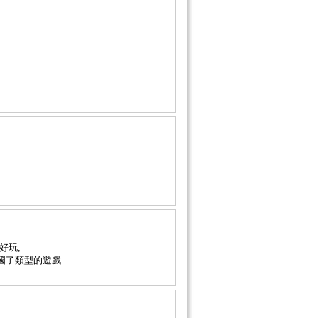
好玩,
了類型的遊戲..