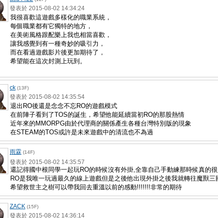
發表於 2015-08-02 14:34:24
我很喜歡這遊戲多樣化的職業系統，
每個職業都有它獨特的地方
，
在美術風格跟配樂上我也相當喜歡
，
讓我感覺到有一種奇妙的吸引力
，
而在看過遊戲影片後更加期待了
，
希望能在這次封測上玩到。
ck
(13F)
發表於 2015-08-02 14:35:54
退出RO後還是念念不忘RO的遊戲模式
在前陣子看到了TOS的誕生，希望他能延續當初RO的那股熱情
近年來的MMORPG由於代理商的關係產生各種台灣特別版的現象
在STEAM的TOS或許是未來遊戲中的清流也不為過
雨霖
(14F)
發表於 2015-08-02 14:35:57
還記得國中根同學一起玩RO的時候沒有外掛,全靠自己手動練那時候真的很
RO是我唯一玩過最久的線上遊戲但是之後他出現外掛之後我就轉往魔獸三國
希望救世主之樹可以帶我回去重溫以前的感動!!!!!!!非常的期待
ZACK
(15F)
發表於 2015-08-02 14:36:14