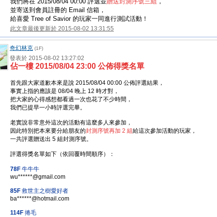
我們將在 2015/08/04 00:00 評選並
贈送封測序號三組
，
並寄送到會員註冊的 Email 信箱，
給喜愛 Tree of Savior 的玩家一同進行測試活動！
此文章最後更新於 2015-08-02 13:31:55
奇幻林克
(1F)
發表於 2015-08-02 13:27:02
佔一樓 2015/08/04 23:00 公佈得獎名單
首先跟大家道歉本來是說 2015/08/04 00:00 公佈評選結果，
事實上指的應該是 08/04 晚上 12 時才對，
把大家的心得感想都看過一次也花了不少時間，
我們已提早一小時評選完畢。
老實說非常意外這次的活動有這麼多人來參加，
因此特別把本來要分給朋友的
封測序號再加 2 組
給這次參加活動的玩家，
一共評選贈送出 5 組封測序號。
評選得獎名單如下（依回覆時間順序）：
78F
牛牛牛
wu******@gmail.com
85F
救世主之樹愛好者
ba******@hotmail.com
114F
捲毛