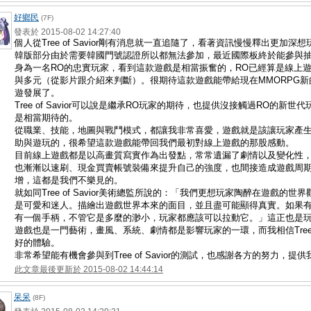
好鄉民
(7F)
發表於 2015-08-02 14:27:40
個人從
Tree of Savior
剛有消息就一直追隨了，看著資訊慢慢釋出更加深想
韓版部分由於需要韓國門號認證所以都無法參加，最近國際板終於能參與
身為一名RO的忠實玩家，看到這款遊戲是相當振奮的，RO已經算是線上
與多元（從影片跟介紹來判斷）。很期待這款遊戲能帶給現在MMORPG
遊發展了。
Tree of Savior
可以說是繼承RO玩家的期待，也提供沒接觸過RO的新世代
是相當期待的。
從職業、技能，地圖與戰鬥模式，都讓我非常喜愛，遊戲就是該讓玩家產
助與遊玩的，很希望這款遊戲能帶回我們最初對線上遊戲的那股感動。
目前線上遊戲都是以高畫質寫實作為出發點，常常遺漏了劇情以及變化性
也漸漸以速刷、現金買賣帳號裝備來提升自己的強度，也間接造成遊戲周
增，這都是我們不樂見的。
就如同
Tree of Savior
美術總監所說的：「我們更想玩家陶醉在遊戲的世界
是可愛和迷人。描繪出遊戲世界本來的面目，並且盡可能顯得真實。如果
有一個手柄，不管它是多麼的渺小，玩家都應該可以拉動它。」這正也是
遊戲也是一門藝術，畫風、系統、劇情都是影響玩家的一環，而
我相信Tre
好的體驗。
非
常希望能有
機會參與到
Tree of Savior的測試，也感謝各方的努力，
此文章最後更新於 2015-08-02 14:44:14
呆呆
(8F)