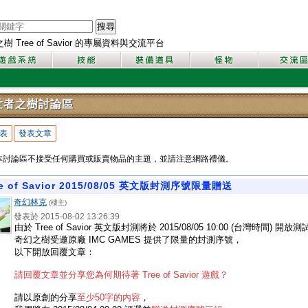
搜尋
 Tree of Savior 的專屬資料與交流平台
世者之樹討論區
表
發表文章
本討論區不接受任何購買或販賣物品的主題，並請注意網路禮儀。
ee of Savior 2015/08/05 英文版封測序號限量贈送
奇幻林克
(樓主)
發表於 2015-08-02 13:26:39
由於 Tree of Savior 英文版封測將於 2015/08/05 10:00 (台灣時間) 開放
奇幻之樹受邀原廠 IMC GAMES 提供了限量的封測序號，
以下開放回覆文章：
請回覆文章並分享您為何期待著 Tree of Savior 遊戲？
請以原創的分享
至少50字
的內容
，