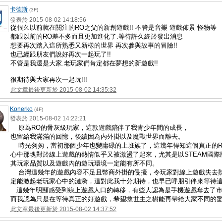
卡德斯
(3F)
發表於 2015-08-02 14:18:56
從很久以前就在關注的RO之父的新創遊戲!! 不管是音樂 遊戲佈景 怪物等
都跟以前的RO差不多而且更加進化了.等待許久終於發出消息
想要再次踏入這所熟悉又新樣的世界 再次參與故事的冒險!!
也已經跟朋友們說好再次一起玩了!!
不管是我還是大家.老玩家們肯定都在夢想的新遊戲!!
很期待與大家再次一起玩!!!
此文章最後更新於 2015-08-02 14:35:32
Konerko
(4F)
發表於 2015-08-02 14:22:21
原為RO的骨灰級玩家，這款遊戲陪伴了我青少年間的成長，
也留給我滿滿的回憶，後續因為內外掛以及魔獸世界而離去。
時光匆匆，當初那個少年也變庸碌的上班族了，這幾年得知這個真正的R
心中那塊對於線上遊戲的熱情似乎又被激盪了起來，尤其是以STEAM國際
其玩家品質以及遊戲內的遊玩環境一定能有所不同。
台灣這幾年的遊戲內容不足且幣商外掛的侵擾，令玩家對線上遊戲失去熱
定能激起老玩家心中的漣漪，這對此我十分期待，也早已呼朋引伴來等待
這幾年明顯感受到線上遊戲人口的轉移，有些人認為是手機遊戲奪去了
而我認為只是在等待真正的好遊戲，希望救世主之樹能再帶給大家不同的驚
此文章最後更新於 2015-08-02 14:37:52