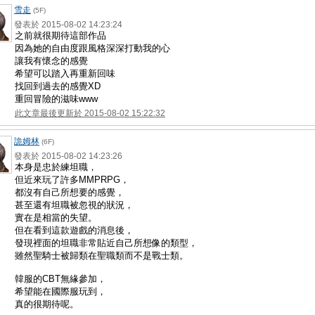
雪走
(5F)
發表於 2015-08-02 14:23:24
之前就很期待這部作品
因為她的自由度跟風格深深打動我的心
讓我有懷念的感覺
希望可以踏入再重新回味
找回到過去的感覺XD
重回冒險的滋味www
此文章最後更新於 2015-08-02 15:22:32
詭姆林
(6F)
發表於 2015-08-02 14:23:26
本身是忠於練坦職，
但近來玩了許多MMPRPG，
都沒有自己所想要的感覺，
甚至還有坦職被忽視的狀況，
實在是相當的失望。
但在看到這款遊戲的消息後，
發現裡面的坦職非常貼近自己所想像的類型，
雖然聖騎士被歸類在聖職類而不是戰士類。
韓服的CBT無緣參加，
希望能在國際服玩到，
真的很期待呢。