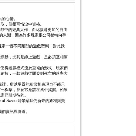
玩的心情。
抽取，但很可惜沒中資格。
遊戲中的經典大作，而此款是更加的自由
新的人潮，因為許多玩家跟公司都轉向手
玩家一個不同類型的遊戲型態，對此我
生悸動，尤其是線上遊戲，是必須互相幫
，使得遊戲模式流於重複的形式，玩家們
期縮短，一款遊戲從開發到死亡的速率大
觀裡，所以場景的細節和表現也不能只
有一株草，那麼它應該在風中搖擺。如果
玩家們所期待的。
e of Savior能帶給我們新奇的旅程與美
提供我們資訊與管道。