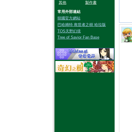
其他
製作書
常用外部連結
韓國官方網站
巴哈姆特 救世者之樹 哈拉版
TOS天野幻境
Tree of Savior Fan Base