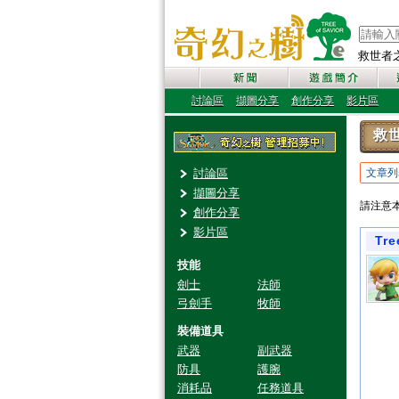
救世者之樹
討論區
擷圖分享
創作分享
影片區
救
討論區
文章列
擷圖分享
請注意
創作分享
影片區
Tr
技能
劍士
法師
弓劍手
牧師
裝備道具
武器
副武器
防具
護腕
消耗品
任務道具