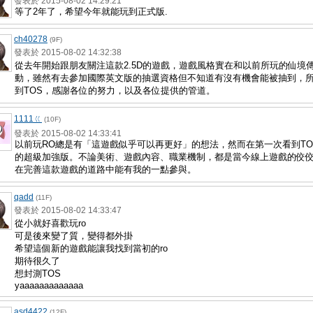
發表於 2015-08-02 14:29:21
等了2年了，希望今年就能玩到正式版.
ch40278
(9F)
發表於 2015-08-02 14:32:38
從去年開始跟朋友關注這款2.5D的遊戲，遊戲風格實在和以前所玩的仙境
動，雖然有去參加國際英文版的抽選資格但不知道有沒有機會能被抽到，
到TOS，感謝各位的努力，以及各位提供的管道。
1111ㄍ
(10F)
發表於 2015-08-02 14:33:41
以前玩RO總是有「這遊戲似乎可以再更好」的想法，然而在第一次看到T
的超級加強版。不論美術、遊戲內容、職業機制，都是當今線上遊戲的佼佼
在完善這款遊戲的道路中能有我的一點參與。
qadd
(11F)
發表於 2015-08-02 14:33:47
從小就好喜歡玩ro
可是後來變了質，變得都外掛
希望這個新的遊戲能讓我找到當初的ro
期待很久了
想封測TOS
yaaaaaaaaaaaaa
asd4422
(12F)