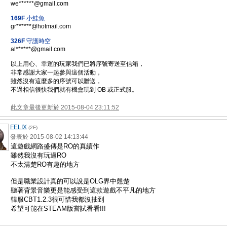
we******@gmail.com
169F
小鮭魚
gr******@hotmail.com
326F
守護時空
al******@gmail.com
以上用心、幸運的玩家我們已將序號寄送至信箱，
非常感謝大家一起參與這個活動，
雖然沒有這麼多的序號可以贈送，
不過相信很快我們就有機會玩到 OB 或正式服。
此文章最後更新於 2015-08-04 23:11:52
FELIX
(2F)
發表於 2015-08-02 14:13:44
這遊戲網路盛傳是RO的真續作
雖然我沒有玩過RO
不太清楚RO有趣的地方
但是職業設計真的可以說是OLG界中翹楚
聽著背景音樂更是能感受到這款遊戲不平凡的地方
韓服CBT1.2.3很可惜我都沒抽到
希望可能在STEAM版嘗試看看!!!