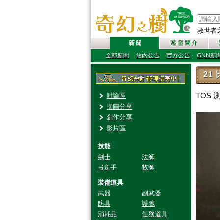
救世者之樹
全部新聞
站內公告
官方公告
GNN新
21
TOS
討論區
擷圖分享
創作分享
影片區
技能
劍士
法師
弓劍手
牧師
裝備道具
武器
副武器
防具
護腕
消耗品
任務道具