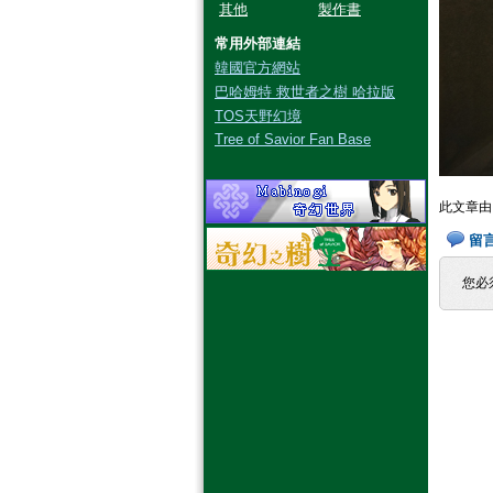
其他
製作書
常用外部連結
韓國官方網站
巴哈姆特 救世者之樹 哈拉版
TOS天野幻境
Tree of Savior Fan Base
此文章
留
您必