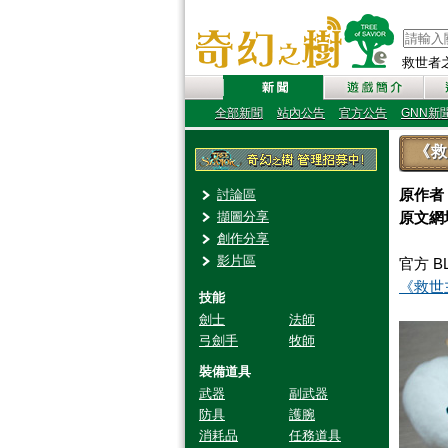
救世者之樹
全部新聞
站內公告
官方公告
GNN新
《救
原作者
討論區
擷圖分享
原文網
創作分享
影片區
官方 B
《救世主
技能
劍士
法師
弓劍手
牧師
裝備道具
武器
副武器
防具
護腕
消耗品
任務道具