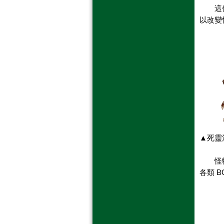
這個職
以改變
▲死靈法
怪物屍
各類 