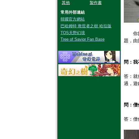
其他
製作書
常用外部連結
韓國官方網站
巴哈姆特 救世者之樹 哈拉版
TOS天野幻境
你
Tree of Savior Fan Base
題，由
問：
我
答：
就
過，遊
問：
僧
答：
僧