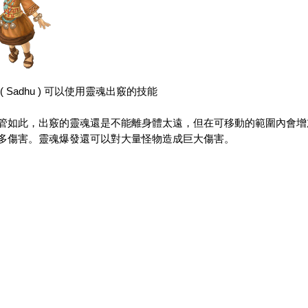
(
Sadhu
) 可以使用
靈魂出竅的技能
如此，
出竅的
靈魂還是不能離身體太遠，但在可移動的
範圍內會增
多傷害。
靈魂爆發還可以對大量怪物造成巨大傷害。