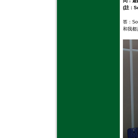
問：遊
(註：
S
答：
S
和我都