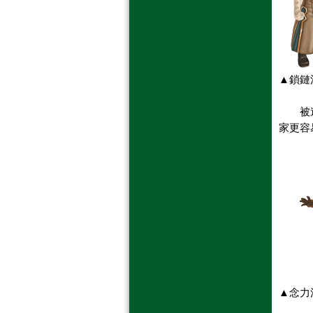
▲鎖
鏈
被連接
家更容
▲
念力