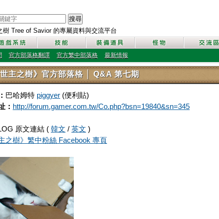
搜尋
 Tree of Savior 的專屬資料與交流平台
聞
官方部落格翻譯
官方繁中部落格
最新情報
世主之樹》官方部落格 │ Q&A 第七期
：
巴哈姆特
piggyer
(便利貼)
址：
http://forum.gamer.com.tw/Co.php?bsn=19840&sn=345
LOG 原文連結 (
韓文
/
英文
)
之樹》繁中粉絲 Facebook 專頁