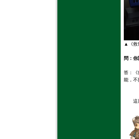
▲
《救
問：你
答：
《
能，不
這周