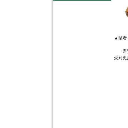
▲
聖者 
盡管
受到更