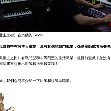
世主之樹》音樂
總監
Sevin
說遊戲中有
牧羊人職業，那有其他非戰鬥職業，像是廚師或者漁夫嗎
救世主之樹》
有戰鬥型和非戰鬥型的生活職業，但目前遊戲中並沒有
排除將來會推出廚師和漁夫職業哦！
，我們會簡單介紹一下法師和牧師系職業。